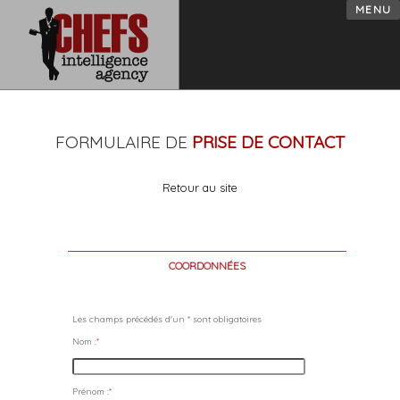
MENU
FORMULAIRE DE
PRISE DE CONTACT
Retour au site
COORDONNÉES
Les champs précédés d'un
*
sont obligatoires
Nom :
*
Prénom :
*